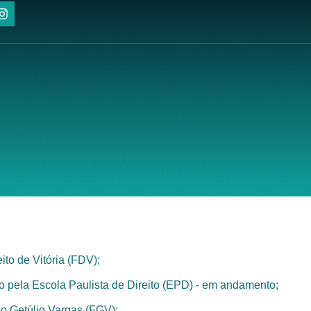
to de Vitória (FDV);
do pela Escola Paulista de Direito (EPD) - em andamento;
ão Getúlio Vargas (FGV);