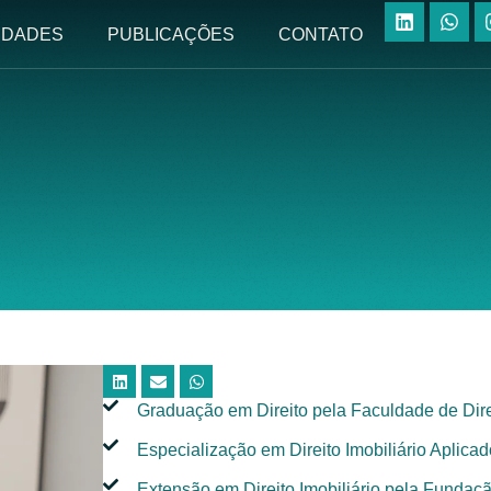
IDADES
PUBLICAÇÕES
CONTATO
Graduação em Direito pela Faculdade de Direi
Especialização em Direito Imobiliário Aplica
Extensão em Direito Imobiliário pela Fundaç