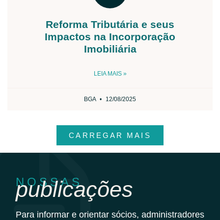
Reforma Tributária e seus
Impactos na Incorporação
Imobiliária
LEIA MAIS »
BGA
12/08/2025
CARREGAR MAIS
NOSSAS
publicações
Para informar e orientar sócios, administradores