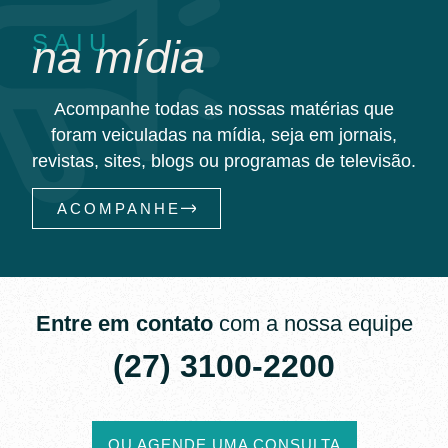
SAIU
na mídia
Acompanhe todas as nossas matérias que
foram veiculadas na mídia, seja em jornais,
revistas, sites, blogs ou programas de televisão.
ACOMPANHE
Entre em contato
com a nossa equipe
(27) 3100-2200​
OU AGENDE UMA CONSULTA