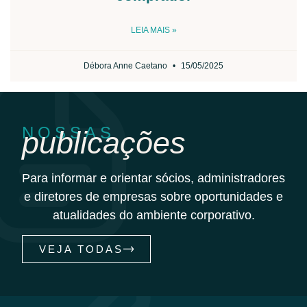
LEIA MAIS »
Débora Anne Caetano
15/05/2025
NOSSAS
publicações
Para informar e orientar sócios, administradores
e diretores de empresas sobre oportunidades e
atualidades do ambiente corporativo.
VEJA TODAS