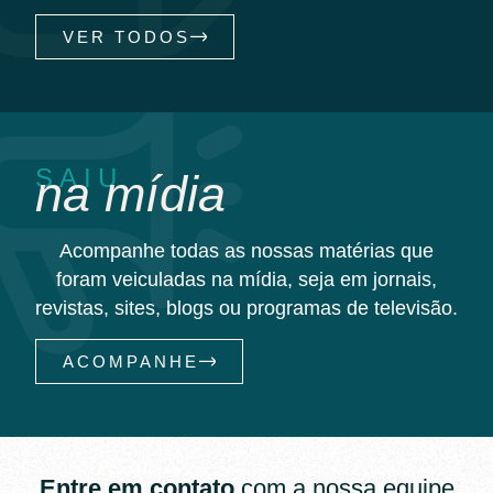
VER TODOS
SAIU
na mídia
Acompanhe todas as nossas matérias que
foram veiculadas na mídia, seja em jornais,
revistas, sites, blogs ou programas de televisão.
ACOMPANHE
Entre em contato
com a nossa equipe