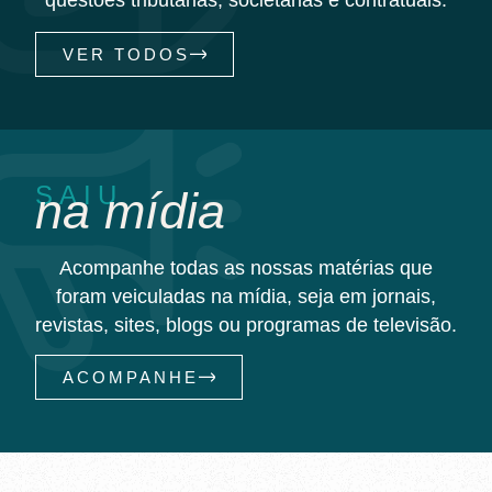
questões tributárias, societárias e contratuais.
VER TODOS
SAIU
na mídia
Acompanhe todas as nossas matérias que
foram veiculadas na mídia, seja em jornais,
revistas, sites, blogs ou programas de televisão.
ACOMPANHE